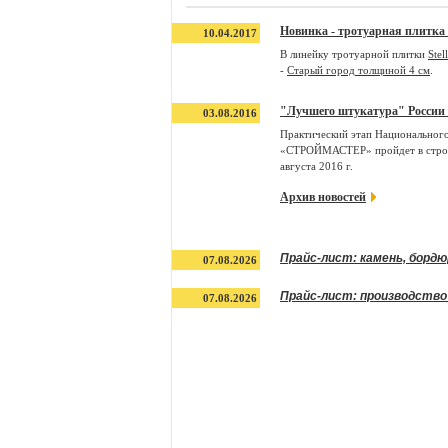
Новинка - тротуарная плитка
10.04.2017
В линейку тротуарной плитки
Stel
-
Старый город толщиной 4 см
.
"Лучшего штукатура" России
03.08.2016
Практический этап Национального
«СТРОЙМАСТЕР» пройдет в строя
августа 2016 г.
Архив новостей
Прайс-лист: камень, борд
07.08.2026
Прайс-лист: производство
07.08.2026