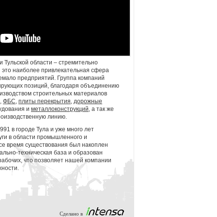
 и Тульской области – стремительно
 это наиболее привлекательная сфера
немало предприятий. Группа компаний
дирующих позиций, благодаря объединению
изводством строительных материалов
,
ФБС
,
плиты перекрытия
,
дорожные
рудования и
металлоконструкций
, а так же
роизводственную линию.
991 в городе Тула и уже много лет
уги в области промышленного и
все время существования был накоплен
ально-техническая база и образован
рабочих, что позволяет нашей компании
жности.
Сделано в