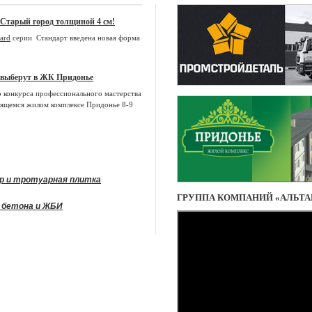
 Старый город толщиной 4 см!
lard
серии Стандарт введена новая форма
 выберут в ЖК Придонье
 конкурса профессионального мастерства
щемся жилом комплексе Придонье 8-9
юр и тротуарная плитка
ГРУППА КОМПАНИЙ «АЛЬТА
 бетона и ЖБИ