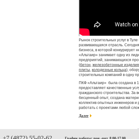
Рынок строительных услуг в Туле
развивающаяся отрасль. Сегодня
бизнеса, в которой конкурирует 
«Альтаир» занимает одну из ли
предприятий, занимающихся про
(
бетон
,
железобетонные изделия
плиты
,
колодезные кольца
), обо
строительных компаний в одну п
ПКФ «Альтаир»
была создана в 1
предоставляет качественные усл
гражданского строительства. За 
бесценный опыт, создана матери
коллектив опытных инженеров и 
работать с проектами любой сло
Далее
+7 (4872) 55-02-62
График работы: пон.-пят. 8.00-17.00