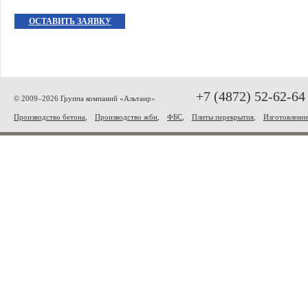
ОСТАВИТЬ ЗАЯВКУ
+7 (4872) 52-62-64
© 2009–2026 Группа компаний «Альтаир»
Производство бетона
,
Производство жби
,
ФБС
,
Плиты перекрытия
,
Изготовлени