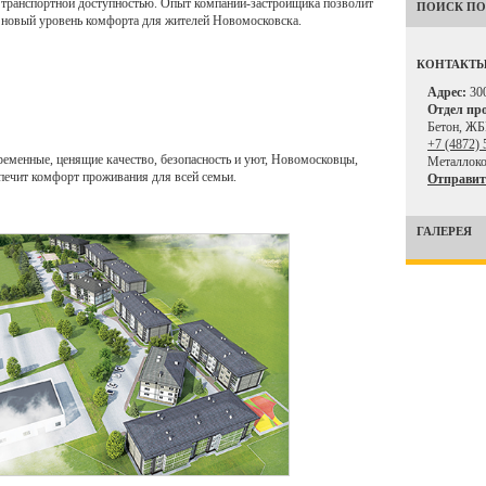
ой транспортной доступностью. Опыт компании-застройщика позволит
ПОИСК ПО
ет новый уровень комфорта для жителей Новомосковска.
КОНТАКТ
Адрес:
300
Отдел пр
Бетон, ЖБ
+7 (4872) 
еменные, ценящие качество, безопасность и уют, Новомосковцы,
Металлоко
спечит комфорт проживания для всей семьи.
Отправит
ГАЛЕРЕЯ