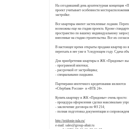
На сегодняшний день архитектурная концепция «П
проект учитывает особенности месторасположения
застройке.
Все квартиры имеют застекленные лоджии. Переп
возможны еще на стадии проекта. Кроме стандар
пространство по вашему индивидуальному запросу
внесенные на стадии строительства. Все их согла
В настоящее время открыты продажи квартир во 
переехать в нее уже в ?следующем году. Сдача объ
Для приобретения квартиры в ЖК «Придонье» вы 
- программой ипотеки;
- рассрочкой от застройщика;
- специальными скидками.
Партнерами ипотечного кредитования являются
«Сбербанк России» и «ВТБ 24».
Купить квартиру в ЖК «Придонье» очень просто:
- процедура оформления сделки максимально упр
- заключение договора по ФЗ 214;
- полная подготовка документации и сопровождени
http://pridonie-tula.ru/
e-mail: sales@group-altair.ru