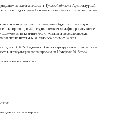
ридонья» не имеет аналогов в Тульской области. Архитектурный
 комплекса, дух города Новомосковска и близость к малоэтажной
ланировки квартир с учетом пожеланий будущих владельцев
тных планировок, дизайн–студия поможет модифицировать жилое
. Документы на квартиру будут учитывать перепланировки,
сования специалисты ЖК «Придонье» возьмут на себя.
всех домах ЖК ?«Придонья». Купив квартиру сейчас, Вы сможете
екта в эксплуатацию запланирована на I ?квартал 2016 года.
можете воспользоваться:
ощена;
е сделки с нашей стороны.