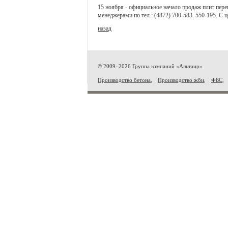
15 ноября - официальное начало продаж плит пер
менеджерами по тел.: (4872) 700-583. 550-195. С
назад
© 2009–2026 Группа компаний «Альтаир»
Производство бетона
,
Производство жби
,
ФБС
,