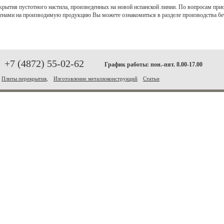
екрытия пустотного настила, произведенных на новой испанской линии. По вопросам при
 ценами на производимую продукцию Вы можете ознакомиться в разделе производства бе
+7 (4872) 55-02-62
График работы: пон.-пят. 8.00-17.00
Плиты перекрытия
,
Изготовление металлоконструкций
Статьи