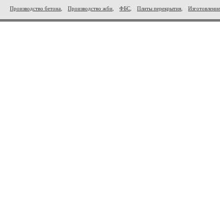
Производство бетона
,
Производство жби
,
ФБС
,
Плиты перекрытия
,
Изготовлени